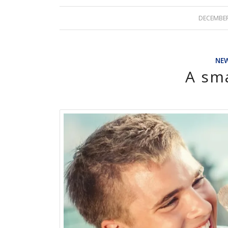
DECEMBER
NE
A sma