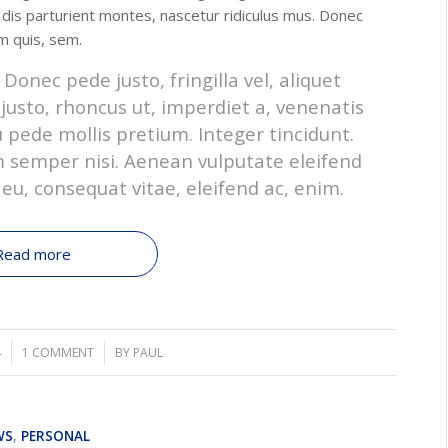
dis parturient montes, nascetur ridiculus mus. Donec
um quis, sem.
onec pede justo, fringilla vel, aliquet
 justo, rhoncus ut, imperdiet a, venenatis
u pede mollis pretium. Integer tincidunt.
 semper nisi. Aenean vulputate eleifend
r eu, consequat vitae, eleifend ac, enim.
Read more
4
1 COMMENT
/
BY
PAUL
WS
,
PERSONAL