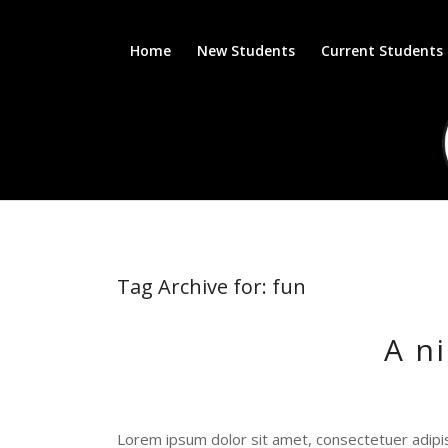
Home
New Students
Current Students
Tag Archive for:
fun
A n
Lorem ipsum dolor sit amet, consectetuer adipi