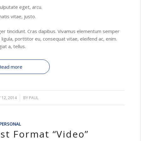
vulputate eget, arcu.
atis vitae, justo.
teger tincidunt. Cras dapibus. Vivamus elementum semper
 ligula, porttitor eu, consequat vitae, eleifend ac, enim.
at a, tellus.
Read more
 12, 2014
/
BY
PAUL
PERSONAL
st Format “Video”