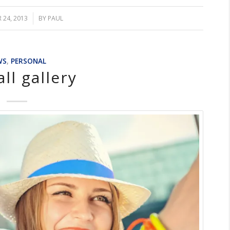
 24, 2013
/
BY
PAUL
WS
,
PERSONAL
ll gallery