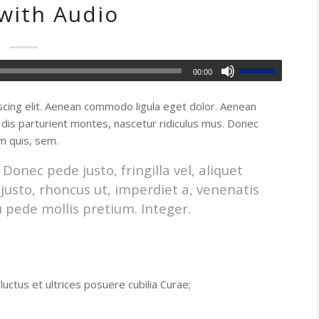
with Audio
00:00
scing elit. Aenean commodo ligula eget dolor. Aenean
dis parturient montes, nascetur ridiculus mus. Donec
um quis, sem.
onec pede justo, fringilla vel, aliquet
 justo, rhoncus ut, imperdiet a, venenatis
u pede mollis pretium. Integer.
luctus et ultrices posuere cubilia Curae;